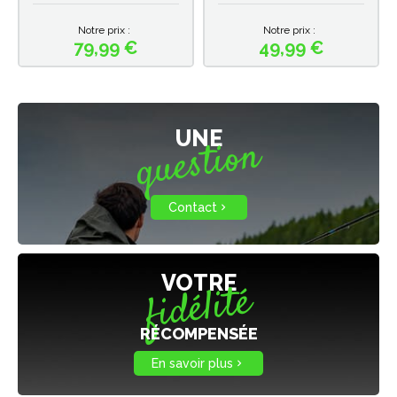
Notre prix :
Notre prix :
79,99 €
49,99 €
Prix
Prix
UNE
question
Contact

VOTRE
fidélité
RÉCOMPENSÉE
En savoir plus
