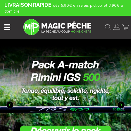
LIVRAISON RAPIDE
dès 6.90€ en relais pickup
et 8.90€ à
domicile
Précédent
Suiv