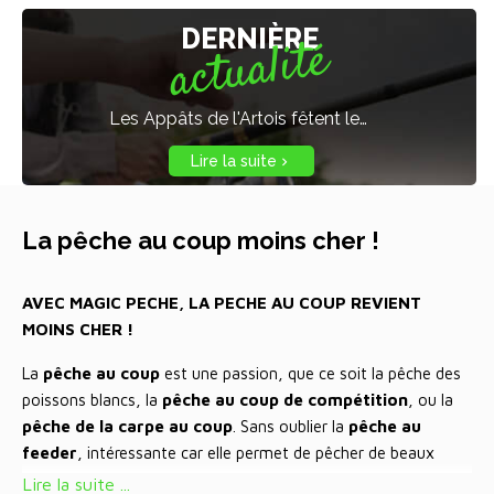
DERNIÈRE
actualité
Les Appâts de l'Artois fêtent leurs 15 ans et les clients de Magic Pêche vont en profiter également !
Lire la suite

La pêche au coup moins cher !
AVEC MAGIC PECHE, LA PECHE AU COUP REVIENT
MOINS CHER !
La
pêche au coup
est une passion, que ce soit la pêche des
poissons blancs, la
pêche au coup de compétition
, ou la
pêche de la carpe au coup
. Sans oublier la
pêche au
feeder
, intéressante car elle permet de pêcher de beaux
poissons comme les carpes, les barbeaux, les tanches, les
Lire la suite ...