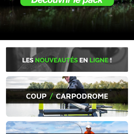
COUP
/
CARPODROME