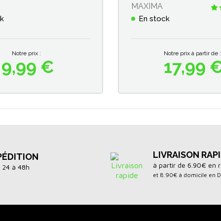
MAXIMA
ck
En stock
Notre prix :
Notre prix à partir de :
9,99 €
17,99 
Prix
Prix
LIVRAISON RAP
PÉDITION
à partir de 6.90€ en r
 24 à 48h
et 8.90€ à domicile en 