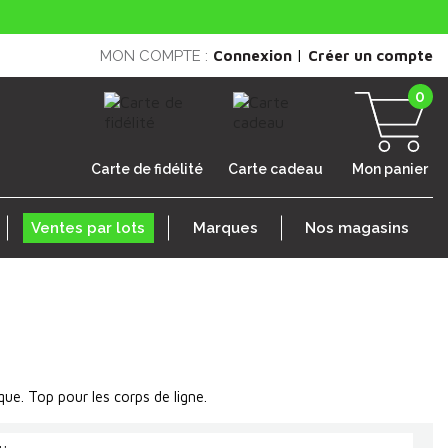
|
MON COMPTE :
Connexion
Créer un compte
0
Carte de fidélité
Carte cadeau
Mon panier
Ventes par lots
Marques
Nos magasins
que. Top pour les corps de ligne.