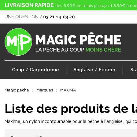
LIVRAISON RAPIDE
dès 6.90€ en relais pickup
et 8.90€ à dom
UNE QUESTION ?
03 21 14 03 20
Coup / Carpodrome
Anglaise / Feeder
St
Magic pêche
Marques
MAXIMA
Liste des produits de
Maxima, un nylon incontournable pour la pêche à l'anglaise, qui cou