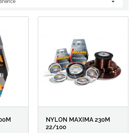

tinence
00M
NYLON MAXIMA 230M
22/100