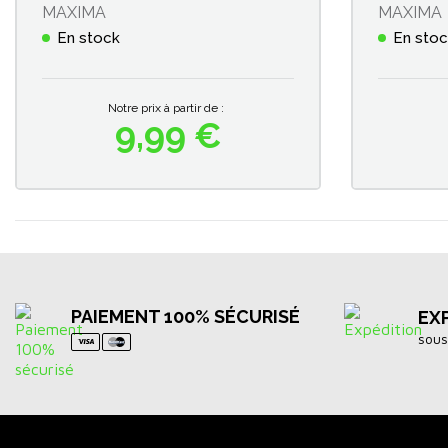
MAXIMA
MAXIMA
En stock
En sto
Notre prix à partir de :
9,99 €
Prix
PAIEMENT 100% SÉCURISÉ
EX
sous