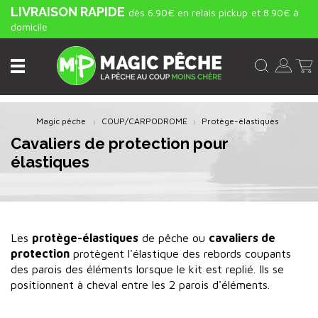
LIVRAISON RAPIDE
dès 6.90€ en relais pickup
et 8.90€ à
domicile
Magic pêche
COUP/CARPODROME
Protège-élastiques
Cavaliers de protection pour
élastiques
Les
protège-élastiques
de pêche ou
cavaliers de
protection
protègent l'élastique des rebords coupants
des parois des éléments lorsque le kit est replié. Ils se
positionnent à cheval entre les 2 parois d'éléments.