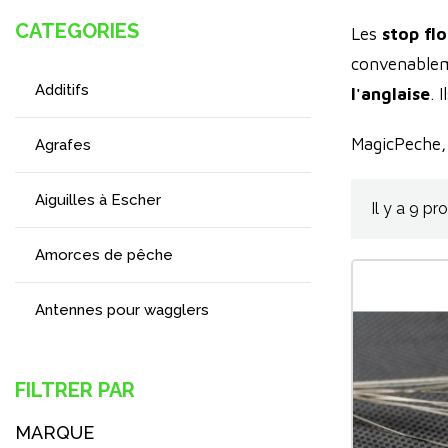
CATEGORIES
Les
stop fl
convenablem
Additifs
l'anglaise
. 
MagicPeche,
Agrafes
Aiguilles à Escher
Il y a 9 pr
Amorces de pêche
Antennes pour wagglers
Appâts
FILTRER PAR
Attaches rapides
MARQUE