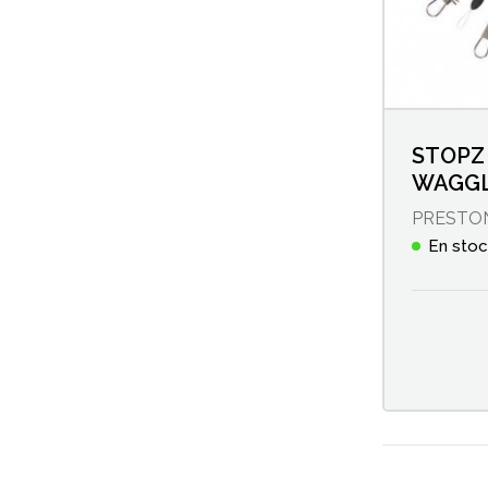
Method feeders
Moulinets feeder et anglaise
Nylons
STOPZ
WAGGL
Olivettes
PRESTO
Pellets
En sto
Pellet feeders
Pellet wagglers
Perles
Pesons