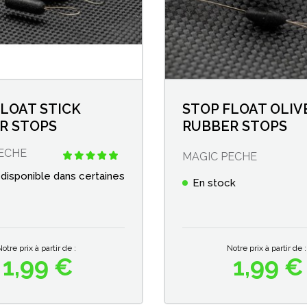
FLOAT STICK
STOP FLOAT OLIV
R STOPS
RUBBER STOPS
ECHE
MAGIC PECHE
 disponible dans certaines
En stock
Notre prix à partir de :
Notre prix à partir de :
1,99 €
1,99 €
Prix
Prix