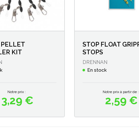
 PELLET
STOP FLOAT GRIP
ER KIT
STOPS
N
DRENNAN
ck
En stock
Notre prix :
Notre prix à partir de :
3,29 €
2,59 €
Prix
Prix