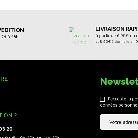
LIVRAISON RAP
PÉDITION
à partir de 6.90€ en r
 24 à 48h
et 8.90€ à domicile en 
VRE
Newslet
J'accepte la po
données personnel
TION ?
 03 20
endredi : 9h-12h et 14h-18h