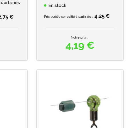
 certaines
En stock
4,25 €
2,75 €
Prix public conseillé à partir de :
Notre prix :
4,19 €
Prix