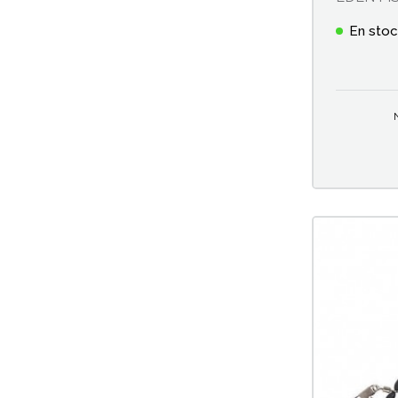
Fluorocarbone
En sto
Frondes anglaise et feeder
Graines
Hameçons à oeillet
Hameçons à palette
Hameçons montés
Manches d'épuisette
Marqueurs nylon anglaise