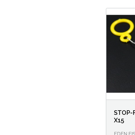
Cannes feeder et method feeder
Clip-plombs
Dégorgeoirs
Emerillons
Feeders inline
Feeders métalliques
Feeders plastique
STOP-
X15
Fourreaux Anglaise/Feeder
EDEN FI