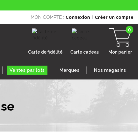
|
MON COMPTE :
Connexion
Créer un compte
0
Carte de fidélité
Carte cadeau
Mon panier
Ventes par lots
Marques
Nos magasins
ise