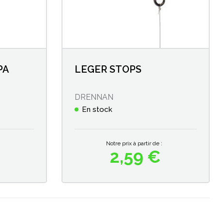
PA
LEGER STOPS
DRENNAN
En stock
Notre prix à partir de :
2,59 €
Prix