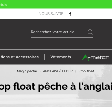
icile
NOUS SUIVRE
:
ations et Accessoires
Vêtements
Magic pêche
ANGLAISE/FEEDER
Stop float
op float pêche à l'angla