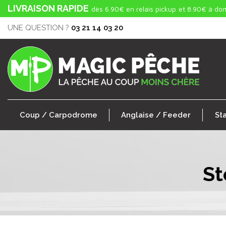
LIVRAISON RAPIDE
dès 6.90€ en relais pickup
et 8.90€ à dom
UNE QUESTION ?
03 21 14 03 20
Coup / Carpodrome
Anglaise / Feeder
St
St