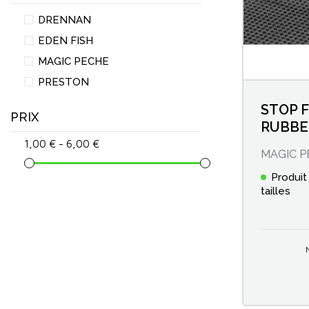
Attaches pour wagglers
DRENNAN
EDEN FISH
Bacs EVA
MAGIC PECHE
PRESTON
Bacs et boîtes à esches
STOP 
PRIX
RUBBE
Bagagerie Anglaise/Feeder
1,00 € - 6,00 €
MAGIC P
Bait banders & Élastiques à pellets
Produit
tailles
Boîtes de pêche en plastique
Bourriches
Cannes anglaise