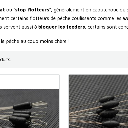
oat
ou "
stop-flotteurs
", généralement en caoutchouc ou s
ent certains flotteurs de pêche coulissants comme les
w
Ils servent aussi à
bloquer les feeders
, certains sont con
 la pêche au coup moins chère !
oduits.