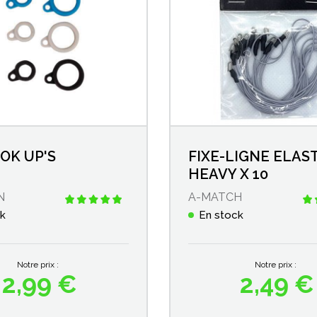
OK UP'S
FIXE-LIGNE ELAS
HEAVY X 10
N
A-MATCH
ck
En stock
Notre prix :
Notre prix :
2,99 €
2,49 €
Prix
Prix