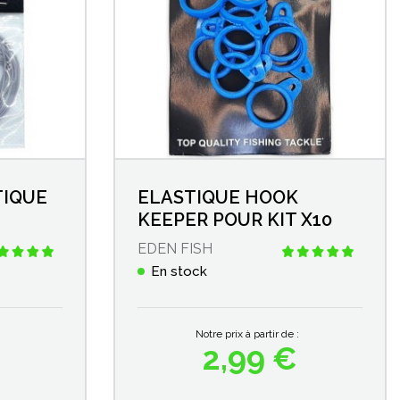
TIQUE
ELASTIQUE HOOK
KEEPER POUR KIT X10
EDEN FISH
En stock
Notre prix à partir de :
2,99 €
Prix