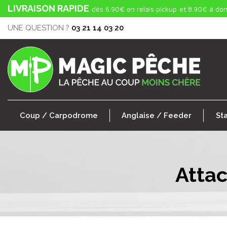
LIVRAISON RAPIDE
dès 6.90€ en relais pickup
et 8.90€ à dom
UNE QUESTION ?
03 21 14 03 20
Coup / Carpodrome
Anglaise / Feeder
St
Attac