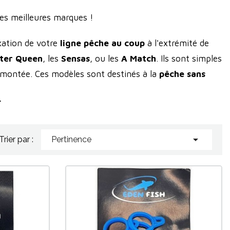
es meilleures marques !
ixation de votre
ligne pêche au coup
à l'extrémité de
ter Queen
, les
Sensas
, ou les
A Match
. Ils sont simples
ne montée. Ces modèles sont destinés à la
pêche sans
e du scion, avec notamment une canne télescopique.
.

Trier par :
Pertinence