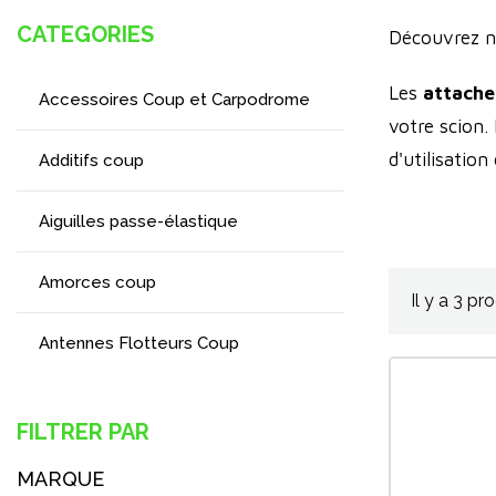
CATEGORIES
Découvrez no
Les
attache
Accessoires Coup et Carpodrome
votre scion.
d'utilisatio
Additifs coup
élastique i
Aiguilles passe-élastique
Amorces coup
Il y a 3 pro
Antennes Flotteurs Coup
Appâts coup
FILTRER PAR
Attache-ligne coup
MARQUE