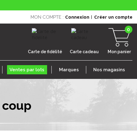
|
MON COMPTE :
Connexion
Créer un compte
0
Carte de fidélité
Carte cadeau
Mon panier
Ventes par lots
Marques
Nos magasins
u coup