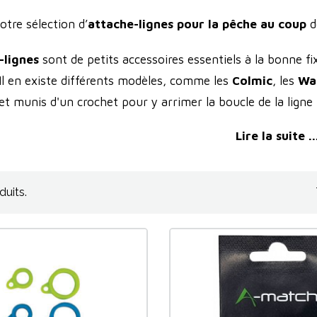
tre sélection d’
attache-lignes pour la pêche au coup
d
-lignes
sont de petits accessoires essentiels à la bonne f
 Il en existe différents modèles, comme les
Colmic
, les
Wa
n et munis d'un crochet pour y arrimer la boucle de la lig
ntérieur
, quand il s'agit d'accrocher une ligne à la point
Lire la suite ..
duits.