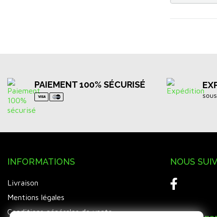
Cannes au coup
Cannes au coup specimen
Cannes au coup télescopiques
PAIEMENT 100% SÉCURISÉ
EX
Cannes de bordure/margin
sous
Compteurs à poissons
Cônes
INFORMATIONS
NOUS SUI
Cônes & Embouts de protection
Livraison
Connecteurs
Mentions légales
Conditions générales de vente