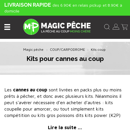
LIVRAISON RAPIDE
dès 6.90€ en relais pickup
et 8.90€ à
domicile
Magic pêche
COUP/CARPODROME
Kits coup
Kits pour cannes au coup
Les
cannes au coup
sont livrées en packs plus ou moins
prêts à pêcher, et donc avec plusieurs kits. Néanmoins il
peut s'avérer nécessaire d'en acheter d'autres : kits
coupelle pour amorcer, ou tout simplement kits
compétition ou kits gros poissons dits kits power (K2P)
pour ceux qui préparent plusieurs types de montages, et
Lire la suite ...
dupliquent les types de ligne en cas de casse, notamment