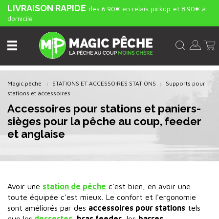
LIVRAISON RAPIDE
dès 6.90€ en relais pickup
et 8.90€ à
domicile
Magic pêche
STATIONS ET ACCESSOIRES STATIONS
Supports pour
stations et accessoires
Accessoires pour stations et paniers-
sièges pour la pêche au coup, feeder
et anglaise
Avoir une
station de pêche
c'est bien, en avoir une
toute équipée c'est mieux. Le confort et l'ergonomie
sont améliorés par des
accessoires pour stations
tels
que les
dessertes
,
bras feeder
, les
barres