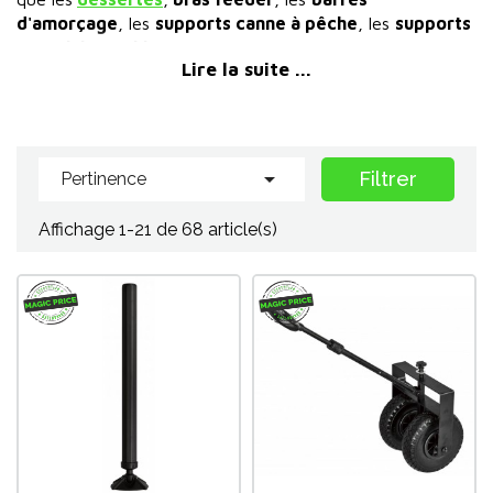
d'amorçage
, les
supports canne à pêche
, les
supports
parapluie
, les
kits roues
pour se déplacer de la voiture
Lire la suite ...
jusqu'au coup de pêche, et revenir. Tous les fabricants de
stations
(A-Match
,
Sensas
,
Garbolino
,
Matrix
,
Preston
...) proposent des gammes complètes
d'
accessoires pour stations de pêche
qui facilitent la
vie du pêcheur.

Filtrer
Pertinence
MagicPeche, la pêche au coup moins chère !
Affichage 1-21 de 68 article(s)