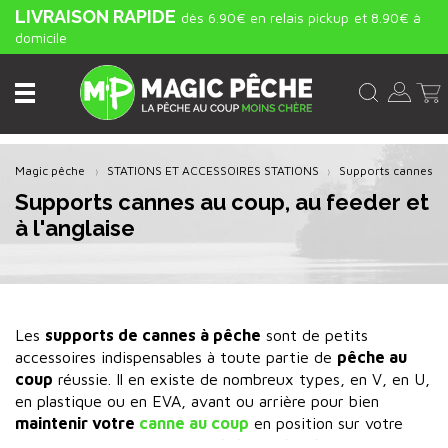
LIVRAISON RAPIDE
dès 6.90€ en relais pickup
et 8.90€ à
domicile
Magic pêche
STATIONS ET ACCESSOIRES STATIONS
Supports cannes
Supports cannes au coup, au feeder et
à l'anglaise
Les
supports de cannes à pêche
sont de petits
accessoires indispensables à toute partie de
pêche au
coup
réussie. Il en existe de nombreux types, en V, en U,
en plastique ou en EVA, avant ou arrière pour bien
maintenir votre
canne au coup
en position sur votre
station de pêche
. Pour la
pêche au feeder
il y a de