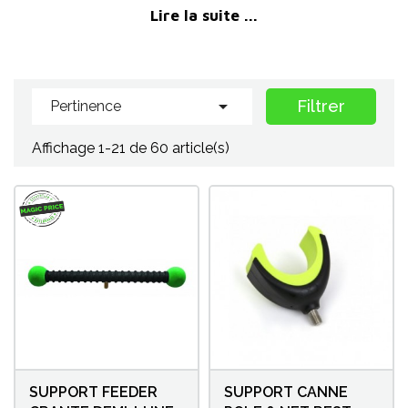
Lire la suite ...
nombreux modèles spécifiques, le plus souvent crantés. A
visser au bout d'une pique ou d'un bras feeder
spécifique, ils servent à
positionner votre canne feeder
correctement et assurent une bonne détection de la
touche. Les
supports kits
, eux, sont destinés à stocker

Filtrer
Pertinence
vos kits prêts à l'emploi lors de vos sessions de pêche au
coup à emboîtements.
Affichage 1-21 de 60 article(s)
MagicPeche, la pêche au coup moins chère !
SUPPORT FEEDER
SUPPORT CANNE