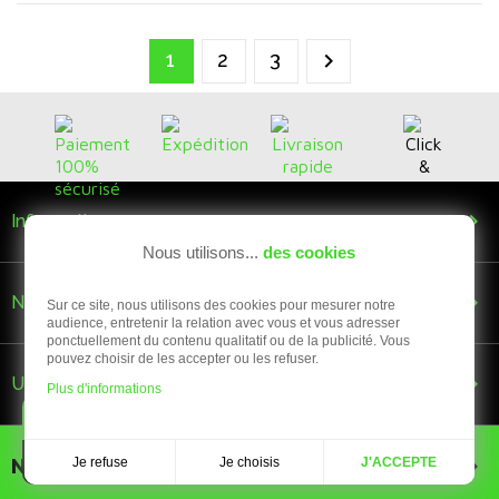
1
2
3


Informations
Nous utilisons...
des cookies

Nous suivre
Sur ce site, nous utilisons des cookies pour mesurer notre
audience, entretenir la relation avec vous et vous adresser
ponctuellement du contenu qualitatif ou de la publicité. Vous
pouvez choisir de les accepter ou les refuser.

Une question ?
Plus d'informations
AVIS CLIENTS
5/5

Je choisis
Newsletter
Je refuse
J'ACCEPTE