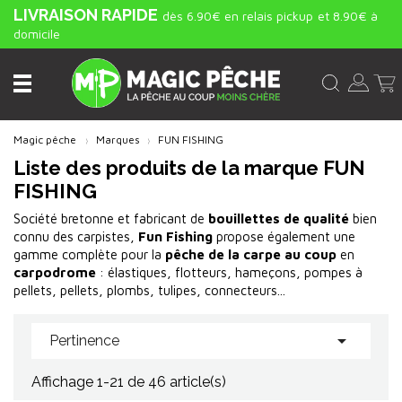
LIVRAISON RAPIDE
dès 6.90€ en relais pickup
et 8.90€ à
domicile
Magic pêche
Marques
FUN FISHING
Liste des produits de la marque FUN
FISHING
Société bretonne et fabricant de
bouillettes de qualité
bien
connu des carpistes,
Fun Fishing
propose également une
gamme complète pour la
pêche de la carpe au coup
en
carpodrome
: élastiques, flotteurs, hameçons, pompes à
pellets, pellets, plombs, tulipes, connecteurs...

Pertinence
Affichage 1-21 de 46 article(s)