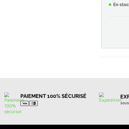
Fluorocarbone
En sto
Frondes anglaise et feeder
Graines
Hameçons à oeillet
Hameçons à palette
Hameçons montés
PAIEMENT 100% SÉCURISÉ
EX
Manches d'épuisette
sous
Marqueurs nylon anglaise