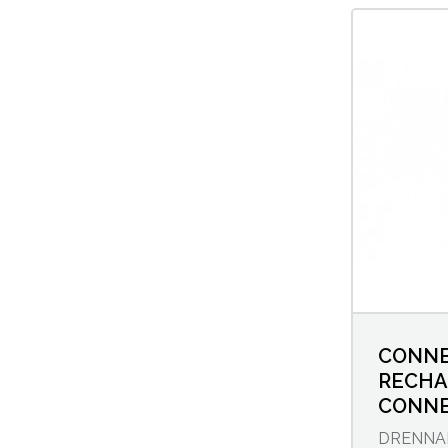
Cannes feeder et method feeder
Clip-plombs
Dégorgeoirs
Emerillons
Feeders inline
Feeders métalliques
Feeders plastique
CONNE
RECHA
CONN
Fourreaux Anglaise/Feeder
DRENNA