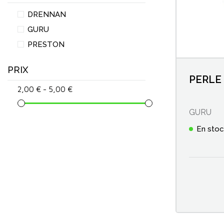
Attaches pour wagglers
DRENNAN
GURU
Bacs EVA
PRESTON
Bacs et boîtes à esches
PRIX
PERLE
2,00 € - 5,00 €
Bagagerie Anglaise/Feeder
GURU
Bait banders & Élastiques à pellets
En sto
Boîtes de pêche en plastique
Bourriches
Cannes anglaise