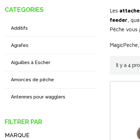
CATEGORIES
Les
attache
feeder
, qua
Additifs
Pêche vous 
MagicPeche,
Agrafes
Aiguilles à Escher
Il y a 4 pr
Amorces de pêche
Antennes pour wagglers
Appâts
FILTRER PAR
Attaches rapides
MARQUE