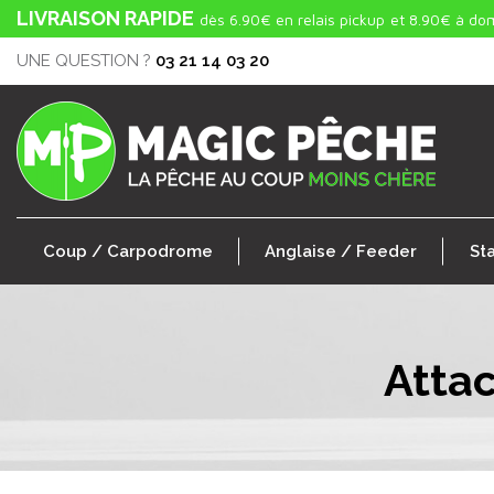
LIVRAISON RAPIDE
dès 6.90€ en relais pickup
et 8.90€ à dom
UNE QUESTION ?
03 21 14 03 20
Coup / Carpodrome
Anglaise / Feeder
St
Atta