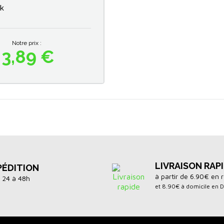
ck
Notre prix :
3,89 €
Prix
LIVRAISON RAP
PÉDITION
à partir de 6.90€ en r
 24 à 48h
et 8.90€ à domicile en 