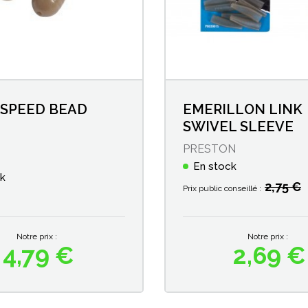
 SPEED BEAD
EMERILLON LINK
SWIVEL SLEEVE
PRESTON
En stock
ck
2,75 €
Prix public conseillé :
Notre prix :
Notre prix :
4,79 €
2,69 €
Prix
Prix