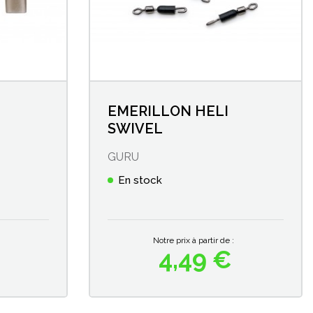
EMERILLON HELI
SWIVEL
GURU
En stock
Notre prix à partir de :
4,49 €
Prix