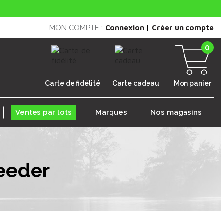
|
MON COMPTE :
Connexion
Créer un compte
0
Carte de fidélité
Carte cadeau
Mon panier
Ventes par lots
Marques
Nos magasins
eeder