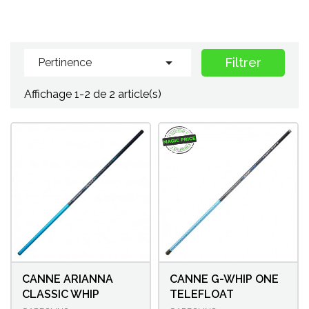
bordure dans un nuage d'amorce, sur les ablettes et la
friture en général. Sur Magic Peche vous trouverez une
sélection de modèles de marques comme Sensas ou
Garbolino, de tailles, actions et longueurs différentes. Il

Filtrer
Pertinence
est possible de monter des élastiques dans les scions
creux des cannes télescopiques au coup. Certains
Affichage 1-2 de 2 article(s)
modèles sont équipés de scions carbone pleins, pour des
pêches d'agrainage très fines par exemple.
CANNE ARIANNA
CANNE G-WHIP ONE
CLASSIC WHIP
TELEFLOAT