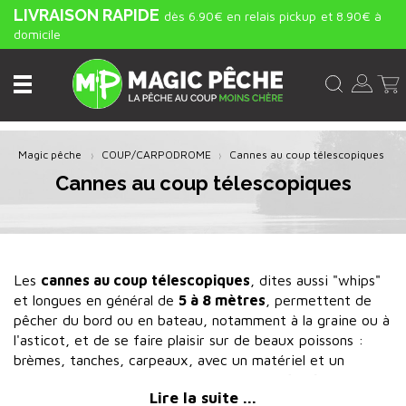
LIVRAISON RAPIDE
dès 6.90€ en relais pickup
et 8.90€ à
domicile
Magic pêche
COUP/CARPODROME
Cannes au coup télescopiques
Cannes au coup télescopiques
Les
cannes au coup télescopiques
, dites aussi "whips"
et longues en général de
5 à 8 mètres
, permettent de
pêcher du bord ou en bateau, notamment à la graine ou à
l'asticot, et de se faire plaisir sur de beaux poissons :
brèmes, tanches, carpeaux, avec un matériel et un
amorçage légers. Certaines dites
cannes de vitesse
,
Lire la suite ...
encore plus courtes, sont destinées aux pêches de