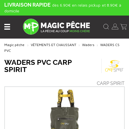
LIVRAISON RAPIDE
dès 6.90€ en relais pickup
et 8.90€ à
domicile
Magic pêche
VÊTEMENTS ET CHAUSSANT
Waders
WADERS CS
PVC
WADERS PVC CARP
SPIRIT
CARP SPIRIT