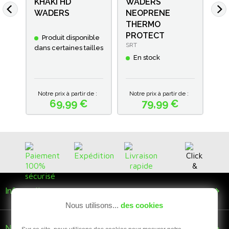
KHAKI HD
WADERS
ZE
WADERS
NEOPRENE
TO
THERMO
WA
PROTECT
Produit disponible
SRT
E
dans certaines tailles
En stock
e :
Notre prix à partir de :
Notre prix à partir de :
Not
69,99 €
79,99 €
Prix
Prix

Informations
Nous utilisons...
des cookies

Nous suivre