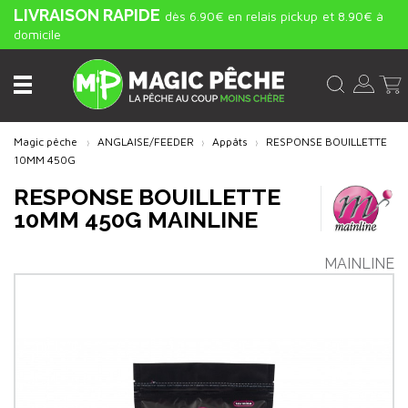
LIVRAISON RAPIDE
dès 6.90€ en relais pickup
et 8.90€ à
domicile
Magic pêche
ANGLAISE/FEEDER
Appâts
RESPONSE BOUILLETTE
10MM 450G
RESPONSE BOUILLETTE
10MM 450G MAINLINE
MAINLINE