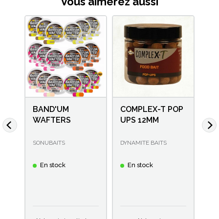
Vous aimerez aussi
BAND'UM
COMPLEX-T POP
CO
WAFTERS
UPS 12MM
LI
FUN
SONUBAITS
DYNAMITE BAITS
E
ble
En stock
En stock
lles
Prix
part