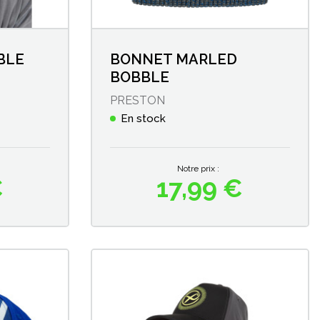
BLE
BONNET MARLED
BOBBLE
PRESTON
En stock
Notre prix :
€
17,99 €
Prix