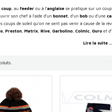
 coup
, au
feeder
ou à l'
anglaise
se pratique sur un coup e
uvrir son chef à l'aide d'un
bonnet
, d'un
bob
ou d'une
ca
s coups de soleil qu'on ne sent pas venir à cause de la r
as
,
Preston
,
Matrix
,
Rive
,
Garbolino
,
Colmic
,
Guru
et d
rs. En cas de forte luminosité, des
lunettes de pêche pol
Lire la suite ..
roduits.