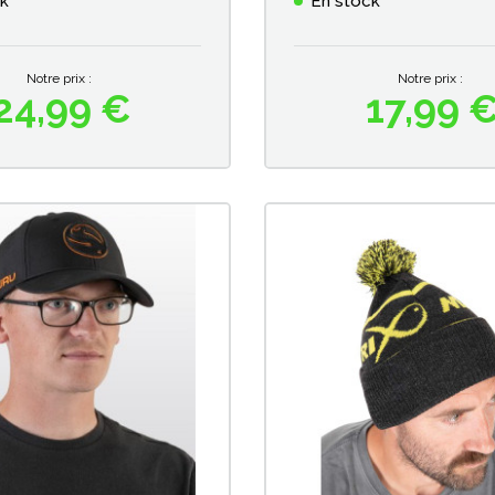
ck
En stock
Notre prix :
Notre prix :
24,99 €
17,99 
Prix
Prix