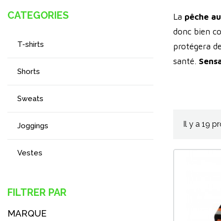
CATEGORIES
La
pêche au
donc bien co
T-shirts
protégera de
santé.
Sens
Shorts
leurs couleu
votre vue.
Sweats
Il y a 19 p
Joggings
Vestes
Combinaisons
FILTRER PAR
Chaussant
MARQUE