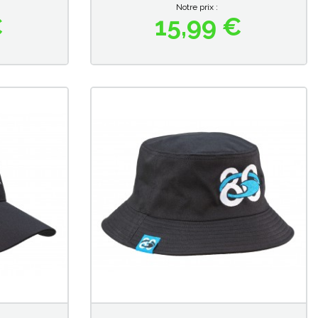
Notre prix :
€
15,99 €
Prix