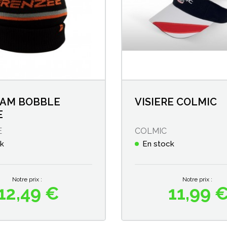
EAM BOBBLE
VISIERE COLMIC
E
E
COLMIC
ck
En stock
Notre prix :
Notre prix :
12,49 €
11,99 
Prix
Prix