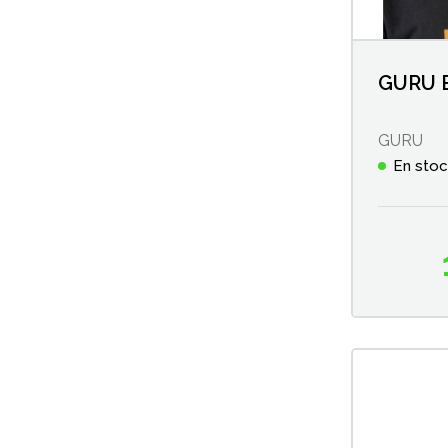
GURU 
GURU
En sto