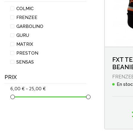
Casquettes & Bonnets
COLMIC
FRENZEE
Tabliers & Serviettes éponges
GARBOLINO
GURU
Gants de pêche
MATRIX
PRESTON
Lunettes Polarisantes
FXT T
SENSAS
BEANI
Waders
PRIX
FRENZE
En sto
6,00 € - 25,00 €