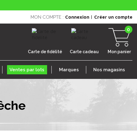
|
MON COMPTE :
Connexion
Créer un compte
0
Carte de fidélité
Carte cadeau
Mon panier
Ventes par lots
Marques
Nos magasins
êche