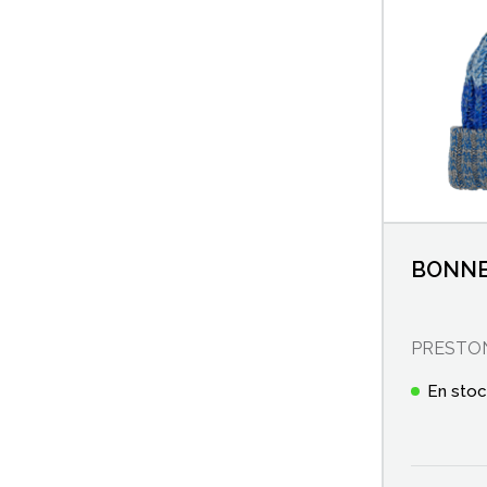
BONNE
PRESTO
En sto