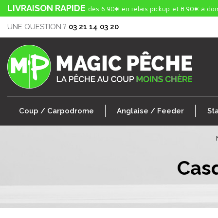
LIVRAISON RAPIDE
dès 6.90€ en relais pickup
et 8.90€ à dom
UNE QUESTION ?
03 21 14 03 20
Coup / Carpodrome
Anglaise / Feeder
St
Cas