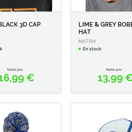
BLACK 3D CAP
LIME & GREY BOB
HAT
MATRIX
ck
En stock
Notre prix :
Notre prix :
16,99 €
13,99 
Prix
Prix