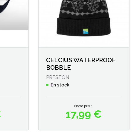
CELCIUS WATERPROOF
BOBBLE
PRESTON
En stock
Notre prix :
€
17,99 €
Prix