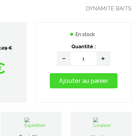
DYNAMITE BAITS
En stock
Quantité :
7,29 €
-
+
€
Ajouter au panier