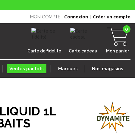
|
MON COMPTE :
Connexion
Créer un compte
0
Carte de fidélité
Carte cadeau
Mon panier
Ventes par lots
Marques
Nos magasins
LIQUID 1L
BAITS