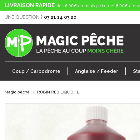
LIVRAISON RAPIDE
dès 6.90€ en relais pickup
et 8.90€ à dom
UNE QUESTION ?
03 21 14 03 20
Coup / Carpodrome
Anglaise / Feeder
St
Magic pêche
ROBIN RED LIQUID 1L