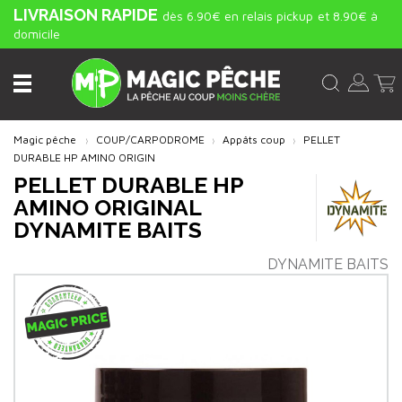
LIVRAISON RAPIDE
dès 6.90€ en relais pickup
et 8.90€ à
domicile
Magic pêche
COUP/CARPODROME
Appâts coup
PELLET
DURABLE HP AMINO ORIGIN
PELLET DURABLE HP
AMINO ORIGINAL
DYNAMITE BAITS
DYNAMITE BAITS