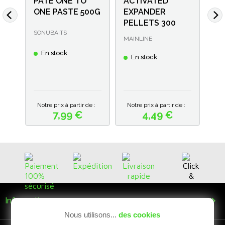
PATE ONE TO
ACTIVATED
PE
ONE PASTE 500G
EXPANDER
DU
PELLETS 300
RO
DYN
SONUBAITS
MAINLINE
E
ble
En stock
En stock
Prix
lles
part
e :
Notre prix à partir de :
Notre prix à partir de :
Not
7,99 €
4,49 €
Prix
Prix

Informations
Nous utilisons...
des cookies