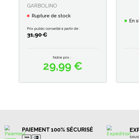
GARBOLINO
Rupture de stock
En s
Prix public conseillé à partir de :
31,90 €
Notre prix :
29,99 €
Prix
PAIEMENT 100% SÉCURISÉ
EX
sous