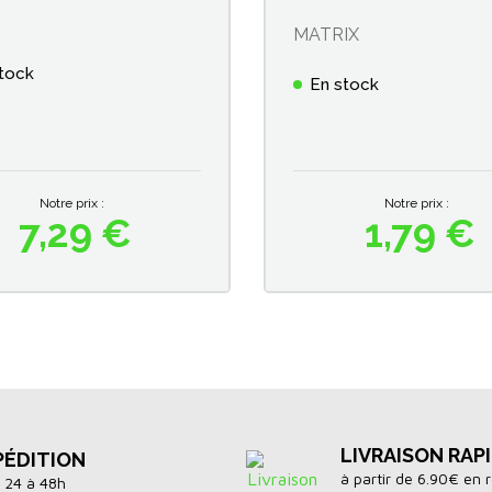
MATRIX
tock
En stock
Notre prix :
Notre prix :
7,29 €
1,79 €
Prix
Prix
LIVRAISON RAP
PÉDITION
à partir de 6.90€ en r
 24 à 48h