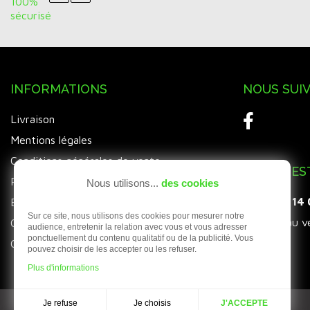
INFORMATIONS
NOUS SUI
Livraison
Mentions légales
Conditions générales de vente
UNE QUES
Paiement sécurisé
Nous utilisons...
des cookies
03 21 14
Expédition des commandes
Sur ce site, nous utilisons des cookies pour mesurer notre
Du lundi au v
Carte de fidélité Magic Card
audience, entretenir la relation avec vous et vous adresser
ponctuellement du contenu qualitatif ou de la publicité. Vous
Contactez-nous
pouvez choisir de les accepter ou les refuser.
Plus d'informations
AVIS CLIENTS
5/5
Je choisis
Je refuse
J'ACCEPTE