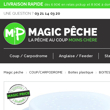
LIVRAISON RAPIDE
dès 6.90€ en relais pickup
et 8.90€ à dom
UNE QUESTION ?
03 21 14 03 20
Coup / Carpodrome
Anglaise / Feeder
St
Magic pêche
COUP/CARPODROME
Boîtes plastique
BOITES