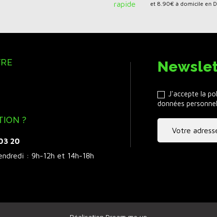
et 8.90€ à domicile en 
VRE
Newslet
J'accepte la po
données personnel
TION ?
 03 20
endredi : 9h-12h et 14h-18h
Réalisation Dream me up