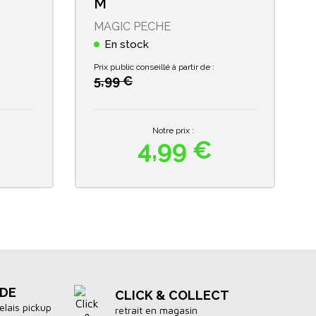
M
MAGIC PECHE
En stock
Prix public conseillé à partir de :
5,99 €
Notre prix :
4,99 €
Prix
IDE
CLICK & COLLECT
elais pickup
retrait en magasin