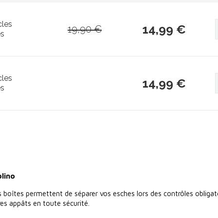
cles
14,99 €
19,90 €
es
cles
14,99 €
es
olino
ces boîtes permettent de séparer vos esches lors des contrôles obligat
es appâts en toute sécurité.