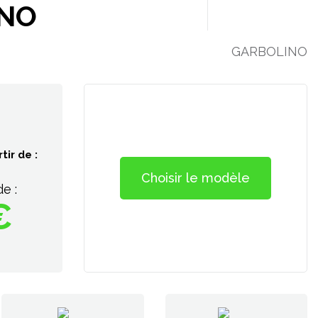
INO
GARBOLINO
tir de :
Choisir le modèle
de :
€