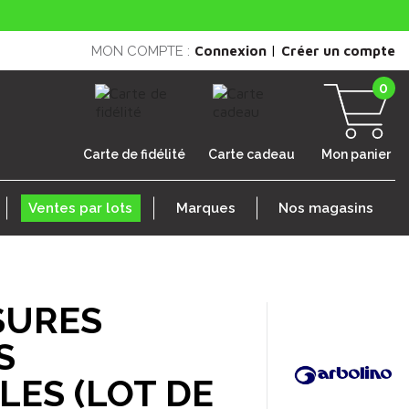
|
MON COMPTE :
Connexion
Créer un compte
0
Carte de fidélité
Carte cadeau
Mon panier
Ventes par lots
Marques
Nos magasins
SURES
S
LES (LOT DE