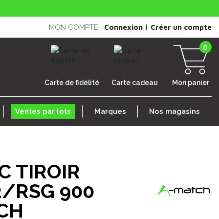
|
MON COMPTE :
Connexion
Créer un compte
0
Carte de fidélité
Carte cadeau
Mon panier
Ventes par lots
Marques
Nos magasins
C TIROIR
2/RSG 900
CH