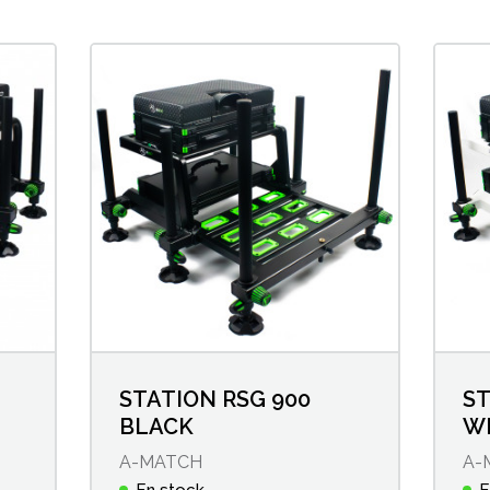
STATION RSG 900
ST
BLACK
W
A-MATCH
A-