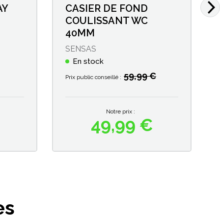
AY
CASIER DE FOND
COULISSANT WC
40MM
SENSAS
En stock
59,99 €
Prix public conseillé :
Notre prix :
49,99 €
Prix
es