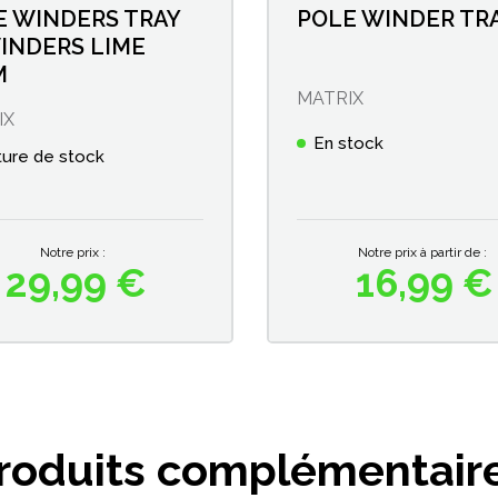
E WINDERS TRAY
POLE WINDER TR
WINDERS LIME
M
MATRIX
IX
En stock
ure de stock
Notre prix :
Notre prix à partir de :
29,99 €
16,99 €
Prix
Prix
roduits complémentair