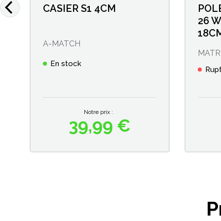
CASIER S1 4CM
POL
26 
18C
A-MATCH
MATR
En stock
Rupt
Notre prix :
39,99 €
Prix
P