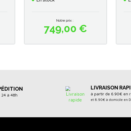
En stock
E
Notre prix :
749,00 €
Prix
LIVRAISON RAP
PÉDITION
à partir de 6.90€ en r
 24 à 48h
et 8.90€ à domicile en 