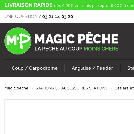
LIVRAISON RAPIDE
dès 6.90€ en relais pickup
et 8.90€ à dom
UNE QUESTION ?
03 21 14 03 20
Coup / Carpodrome
Anglaise / Feeder
St
Magic pêche
STATIONS ET ACCESSOIRES STATIONS
Casiers et