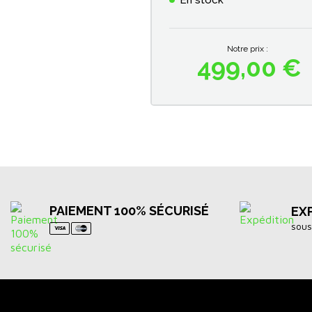
En stock
Notre prix :
499,00 €
Prix
PAIEMENT 100% SÉCURISÉ
EX
sous