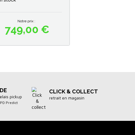
n stock
Notre prix :
749,00 €
Prix
IDE
CLICK & COLLECT
elais pickup
retrait en magasin
DPD Predict