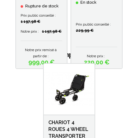
En stock
E
Rupture de stock
Prix public conseillé :
1 197,98 €
Prix public conseillé :
Prix
Prix de base
229,99 €
109
1 197,98 €
Notre prix :
Notre prix remisé à
Produits complémentaires
partir de :
Notre prix :
Prix
999,00 €
229,00 €
Prix
CHARIOT 4
ROUES 4 WHEEL
TRANSPORTER