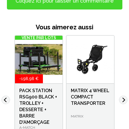
Cliquez ici pour laisser un commentaire
Vous aimerez aussi
VENTE PAR LOTS
-198,98 €
PACK STATION
MATRIX 4 WHEEL
CH
R
RSG900 BLACK +
COMPACT
SE
TROLLEY +
TRANSPORTER
DESSERTE +
CAR
BARRE
MATRIX
D'AMORÇAGE
A-MATCH