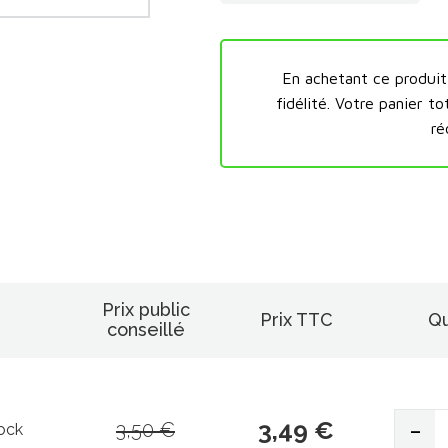
En achetant ce produi
fidélité.
Votre panier to
ré
Prix public
Prix TTC
Qu
conseillé
-
3,49 €
3,50 €
tock