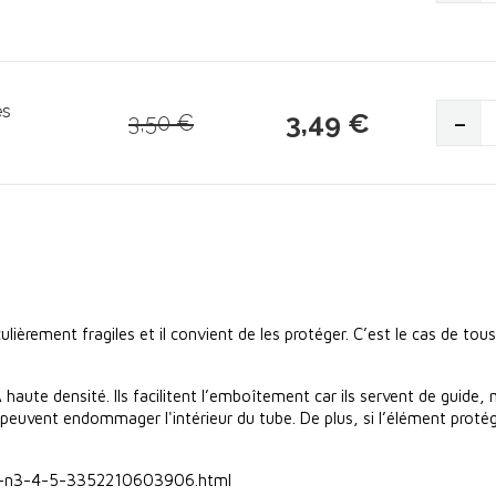
es
-
3,49 €
3,50 €
ièrement fragiles et il convient de les protéger. C’est le cas de tou
te densité. Ils facilitent l’emboîtement car ils servent de guide,
 peuvent endommager l'intérieur du tube. De plus, si l’élément protég
re-n3-4-5-3352210603906.html