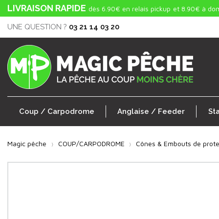
LIVRAISON RAPIDE
dès 6.90€ en relais pickup
et 8.90€ à dom
UNE QUESTION ?
03 21 14 03 20
Coup / Carpodrome
Anglaise / Feeder
St
Magic pêche
COUP/CARPODROME
Cônes & Embouts de prote