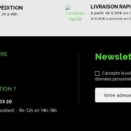
LIVRAISON RAP
PÉDITION
à partir de 6.90€ en r
 24 à 48h
et 8.90€ à domicile en 
VRE
Newslet
J'accepte la po
données personnel
TION ?
 03 20
endredi : 9h-12h et 14h-18h