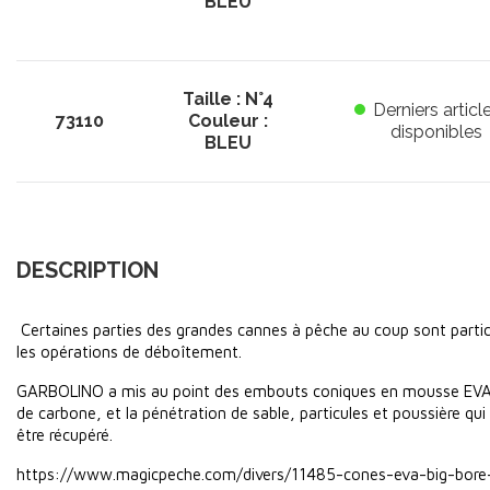
BLEU
Taille : N°4
Derniers articl
73110
Couleur :
disponibles
BLEU
DESCRIPTION
Certaines parties des grandes cannes à pêche au coup sont particul
les opérations de déboîtement.
GARBOLINO a mis au point des embouts coniques en mousse EVA hau
de carbone, et la pénétration de sable, particules et poussière qui
être récupéré.
https://www.magicpeche.com/divers/11485-cones-eva-big-bo