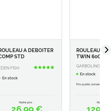
ITER
ROULEAU MATCH
TWIN 60CM
GARBOLINO
En stock
176,90 €
Prix public conseillé :
Notre prix :
129,00 €
Prix