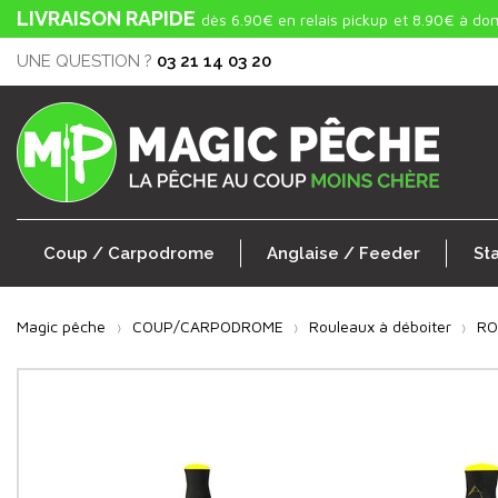
LIVRAISON RAPIDE
dès 6.90€ en relais pickup
et 8.90€ à dom
UNE QUESTION ?
03 21 14 03 20
Coup / Carpodrome
Anglaise / Feeder
St
Magic pêche
COUP/CARPODROME
Rouleaux à déboiter
RO