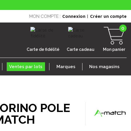
|
MON COMPTE :
Connexion
Créer un compte
0
Carte de fidélité
Carte cadeau
Mon panier
Ventes par lots
Marques
Nos magasins
ORINO POLE
MATCH