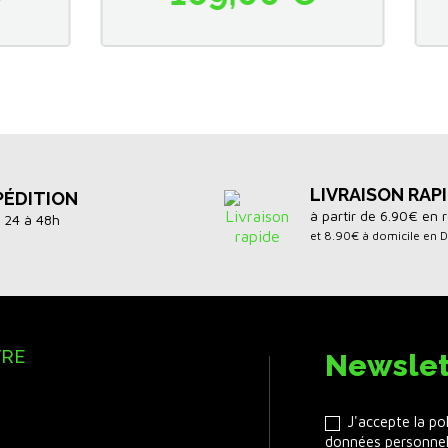
LIVRAISON RAP
PÉDITION
à partir de 6.90€ en r
 24 à 48h
et 8.90€ à domicile en 
VRE
Newslet
J'accepte la po
données personnel