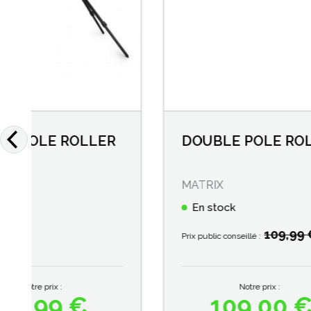
DOUBLE POLE ROLLER
RIM
LIG
800
MATRIX
A-MA
En stock
En s
109,99 €
Prix public conseillé :
Notre prix :
109,00 €
Prix