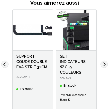
Vous aimerez aussi
SUPPORT
SET
SU
COUDÉ DOUBLE
INDICATEURS
CO
EVA STRIÉ 32CM
W.C. 9
36
SE
COULEURS
A-MATCH
PRE
SENSAS
En stock
En stock
E
ck
Prix public conseillé :
8,99 €