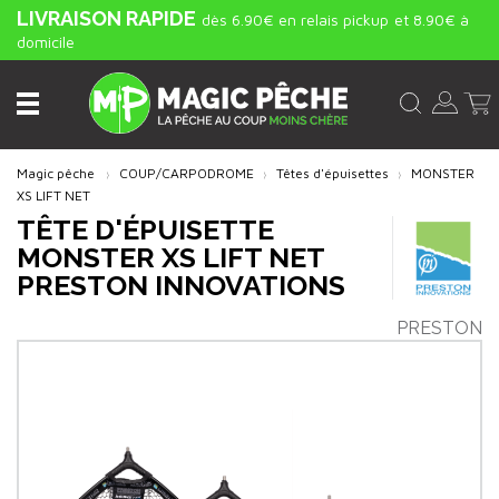
LIVRAISON RAPIDE
dès 6.90€ en relais pickup
et 8.90€ à
domicile
Magic pêche
COUP/CARPODROME
Têtes d'épuisettes
MONSTER
XS LIFT NET
TÊTE D'ÉPUISETTE
MONSTER XS LIFT NET
PRESTON INNOVATIONS
PRESTON