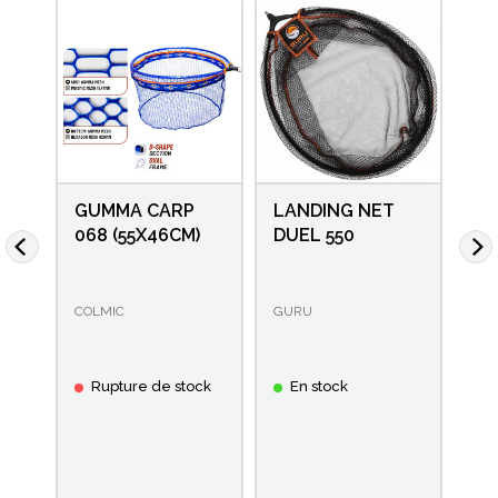
GUMMA CARP
LANDING NET
TÊ
068 (55X46CM)
DUEL 550
A-
COLMIC
GURU
ck
Rupture de stock
En stock
E
: