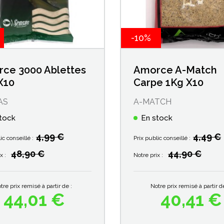
-10%
ce 3000 Ablettes
Amorce A-Match
X10
Carpe 1Kg X10
AS
A-MATCH
tock
En stock
4,99 €
4,49 €
ic conseillé :
Prix public conseillé :
48,90 €
44,90 €
Prix de base
Prix de base
x :
Notre prix :
tre prix remisé à partir de :
Notre prix remisé à partir de
44,01 €
40,41 €
Prix
Prix