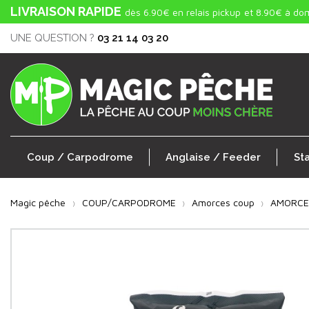
LIVRAISON RAPIDE
dès 6.90€ en relais pickup
et 8.90€ à dom
UNE QUESTION ?
03 21 14 03 20
Coup / Carpodrome
Anglaise / Feeder
St
Magic pêche
COUP/CARPODROME
Amorces coup
AMORCE