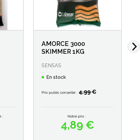
AMORCE 3000
SKIMMER 1KG
SENSAS
En stock
4,99 €
Prix public conseillé :
 :
Notre prix :
4,89 €
Prix