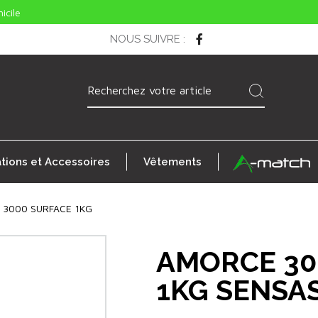
icile
NOUS SUIVRE
:
ations et Accessoires
Vêtements
 3000 SURFACE 1KG
AMORCE 30
1KG SENSA