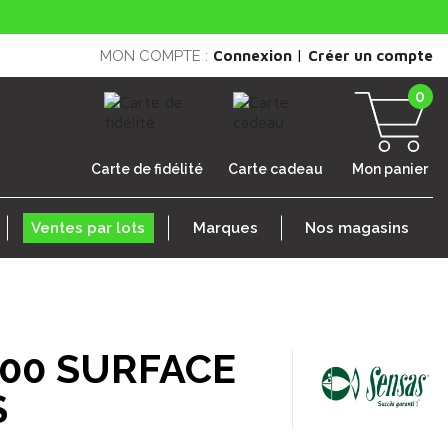
|
MON COMPTE :
Connexion
Créer un compte
0
Carte de fidélité
Carte cadeau
Mon panier
Ventes par lots
Marques
Nos magasins
00 SURFACE
S