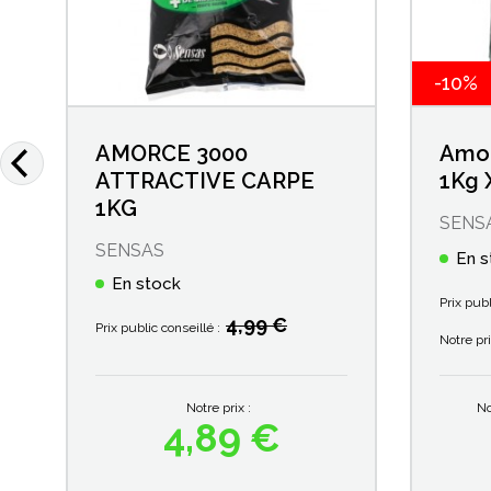
-10%
K
AMORCE 3000
Amor
ATTRACTIVE CARPE
1Kg 
1KG
SENS
SENSAS
En s
En stock
Prix publ
4,99 €
Prix public conseillé :
Notre pri
No
Notre prix :
4,89 €
Prix