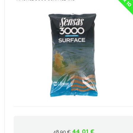
x 10
44,01 €
48,90 €