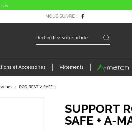
icile
NOUS SUIVRE
:
ations et Accessoires
Vêtements
cannes
ROD REST V SAFE +
SUPPORT R
SAFE + A-M