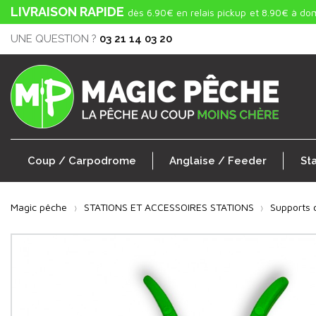
LIVRAISON RAPIDE
dès 6.90€ en relais pickup
et 8.90€ à dom
UNE QUESTION ?
03 21 14 03 20
Coup / Carpodrome
Anglaise / Feeder
St
Magic pêche
STATIONS ET ACCESSOIRES STATIONS
Supports 