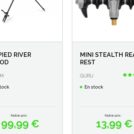
IED RIVER
MINI STEALTH RE
POD
REST
UM
GURU
tock
En stock
Notre prix :
Notre prix :
99,99 €
13,99 €
Prix
Prix