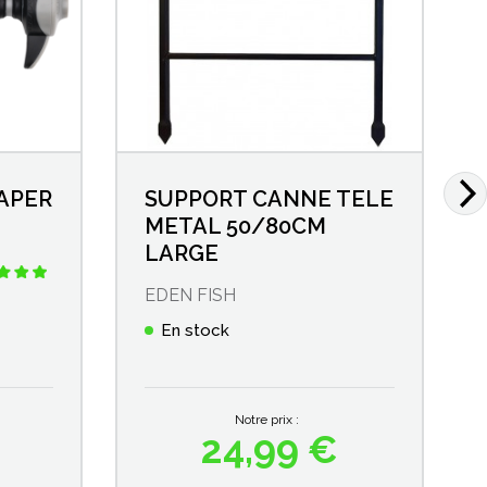
APER
SUPPORT CANNE TELE
METAL 50/80CM
LARGE
EDEN FISH
En stock
Notre prix :
24,99 €
Prix