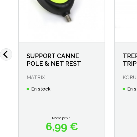
SUPPORT CANNE
TREP
POLE & NET REST
TRI
MATRIX
KOR
En stock
En s
Notre prix :
6,99 €
Prix