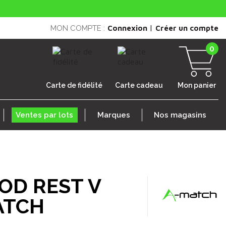
|
MON COMPTE :
Connexion
Créer un compte
0
Carte de fidélité
Carte cadeau
Mon panier
Ventes par lots
Marques
Nos magasins
OD REST V
ATCH